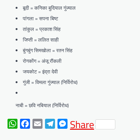
बूदी = कनिका बुदियाल गुंज्याल
पांगला = सपना बिष्ट
तांकुल = प्रकाश सिंह
जिप्ती = ललित साही
बुंगबुंग सिमखोला = रतन सिंह
रोगकोंग = अंजू रौंकली
जयकोट = इंद्रा देवी
गुंजी = विमला गुंज्याल (निर्विरोध)
नाबी = छवि नबियाल (निर्विरोध)
WhatsApp
Facebook
Email
Telegram
Messenger
Share