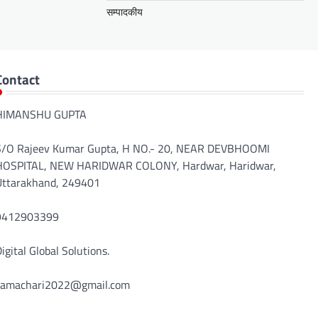
सम्पादकीय
Contact
HIMANSHU GUPTA
S/O Rajeev Kumar Gupta, H NO.- 20, NEAR DEVBHOOMI
HOSPITAL, NEW HARIDWAR COLONY, Hardwar, Haridwar,
Uttarakhand, 249401
9412903399
igital Global Solutions.
samachari2022@gmail.com