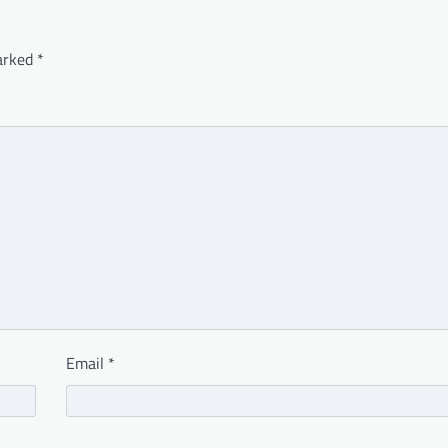
marked
*
Email
*