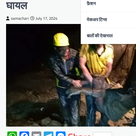
घायल
फ़ैशन
samachari
July 17, 2024
मेकअप टिप्स
बालों की देखभाल