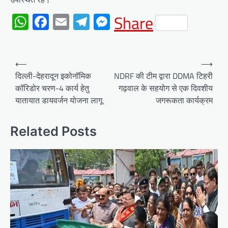
WhatsApp
Facebook
Email
Telegram
Messenger
Share
Post
⟵
⟶
navigation
दिल्ली-देहरादून इकोनॉमिक
NDRF की टीम द्वारा DDMA टिहरी
कॉरिडोर चरण-4 कार्य हेतु
गढ़वाल के सहयोग से एक दिवशीय
यातायात डायवर्जन योजना लागू
जगरूकता कार्यक्रम
Related Posts