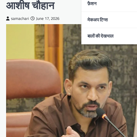
आशीष चौहान
फ़ैशन
samachari
June 17, 2026
मेकअप टिप्स
बालों की देखभाल