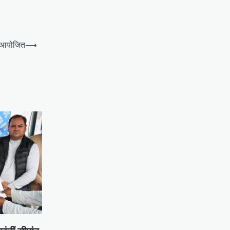
क आयोजित
⟶