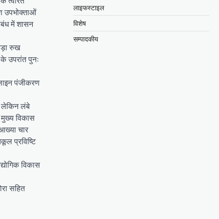
के त्वरित
लाइफस्टाइल
ारण उपभोक्ताओं
ंध में शासन
विशेष
सम्पादकीय
 कड़ा रुख
के उपरांत पुनः
ऑनलाइन पंजीकरण
 लेकिन लंबे
े मुख्य विकास
 आख्या चार
कूल प्रविष्टि
 औद्योगिक विकास
बोरा सहित